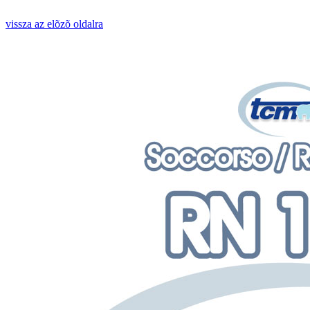
vissza az elõzõ oldalra