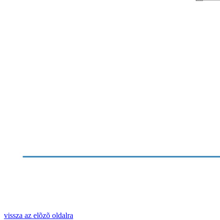
vissza az elõzõ oldalra